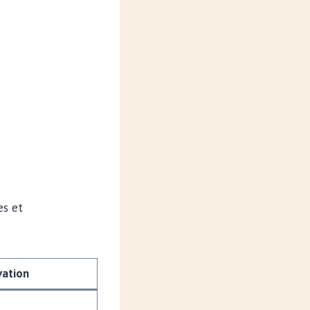
es et
vation