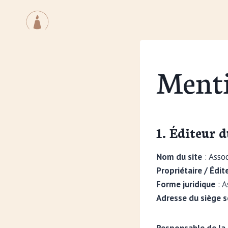
Aller
au
contenu
Menti
1. Éditeur d
Nom du site
: Assoc
Propriétaire / Édit
Forme juridique
: A
Adresse du siège s