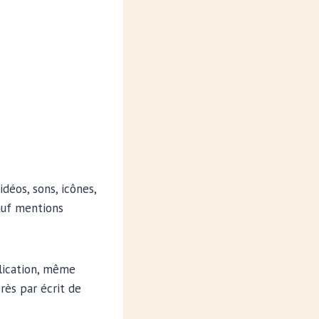
déos, sons, icônes,
sauf mentions
blication, même
rès par écrit de